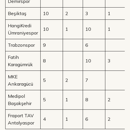
Demirspor
Beşiktaş
10
2
3
1
HangiKredi
10
1
10
1
Ümraniyespor
Trabzonspor
9
6
Fatih
8
10
3
Karagümrük
MKE
5
2
7
Ankaragücü
Medipol
5
1
8
2
Başakşehir
Fraport TAV
4
1
6
2
Antalyaspor