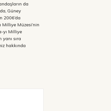
tandaşların da
ada, Güney
an 2006’da
Milliye Müzesi’nin
-yı Milliye
n yanı sıra
imiz hakkında