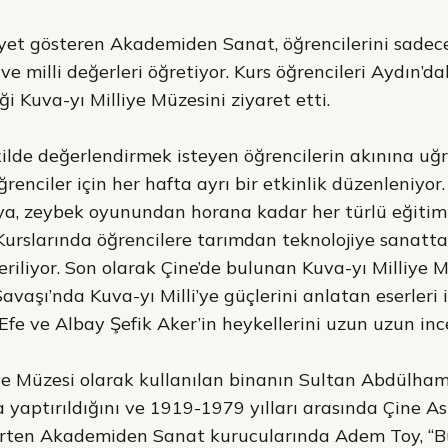
liyet gösteren Akademiden Sanat, öğrencilerini sadece
ve milli değerleri öğretiyor. Kurs öğrencileri Aydın’da
ği Kuva-yı Milliye Müzesini ziyaret etti.
şekilde değerlendirmek isteyen öğrencilerin akınına 
renciler için her hafta ayrı bir etkinlik düzenleniyor
, zeybek oyunundan horana kadar her türlü eğitimin
rslarında öğrencilere tarımdan teknolojiye sanatta
veriliyor. Son olarak Çine’de bulunan Kuva-yı Milliye 
avaşı’nda Kuva-yı Milli’ye güçlerini anlatan eserleri i
Efe ve Albay Şefik Aker’in heykellerini uzun uzun ince
ye Müzesi olarak kullanılan binanın Sultan Abdülha
 yaptırıldığını ve 1919-1979 yılları arasında Çine As
lirten Akademiden Sanat kurucularında Adem Toy, “B