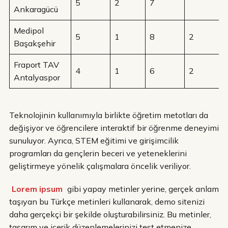
5
2
7
Ankaragücü
Medipol
5
1
8
2
Başakşehir
Fraport TAV
4
1
6
2
Antalyaspor
Teknolojinin kullanımıyla birlikte öğretim metotları da
değişiyor ve öğrencilere interaktif bir öğrenme deneyimi
sunuluyor. Ayrıca, STEM eğitimi ve girişimcilik
programları da gençlerin beceri ve yeteneklerini
geliştirmeye yönelik çalışmalara öncelik veriliyor.
Lorem ipsum
gibi yapay metinler yerine, gerçek anlam
taşıyan bu Türkçe metinleri kullanarak, demo sitenizi
daha gerçekçi bir şekilde oluşturabilirsiniz. Bu metinler,
tasarım ve içerik düzenlemelerinizi test etmenize