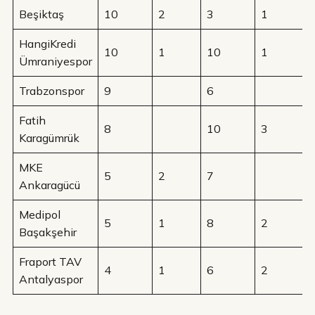
Beşiktaş
10
2
3
1
HangiKredi
10
1
10
1
Ümraniyespor
Trabzonspor
9
6
Fatih
8
10
3
Karagümrük
MKE
5
2
7
Ankaragücü
Medipol
5
1
8
2
Başakşehir
Fraport TAV
4
1
6
2
Antalyaspor