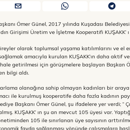
aşkanı Ömer Günel, 2017 yılında Kuşadası Belediyes
dın Girişimi Üretim ve İşletme Kooperatifi KUŞAKK’ ı z
ireyler olarak toplumsal yaşama katılımlarını ve el e
 sağlamak amacıyla kurulan KUŞAKK’ın daha aktif ve
 hale getirilmesi için görüşmelere başlayan Başkan 
n bilgi aldı.
zarlama olanağına sahip olmayan kadınları bir araya
acı ile kurulmuş kooperatife daha fazla kadının pa
ediye Başkanı Ömer Günel, şu ifadelere yer verdi; ” Ç
lmış. KUŞAKK’ ın şu an mevcut 105 üyesi var. Yaptı
önetiminden 105 ile sınırlanan üye sayısının arttırılm
konomik fayda sağlanması yönünde çalışmalara başlam