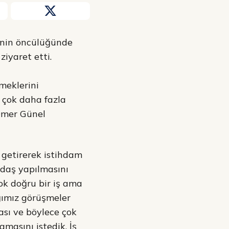
inin öncülüğünde
iyaret etti.
meklerini
 çok daha fazla
Ömer Günel
 getirerek istihdam
ydaş yapılmasını
ok doğru bir iş ama
ğımız görüşmeler
ası ve böylece çok
asını istedik. İş