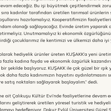
 devam edeceğiz. Bu işi büyütmek çeşitlendirmek zoru
sıra kadınlar tarafından üretilen tarımsal ürünlerin 
şullarını hazırlamalıyız. Kooperatifimizin faaliyetler
tihdam olanağı sağlayacağız. Evinde üretim yaparak 
getirmeliyiz. Unutmamalıyız ki ekonomik özgürlüğün
irdiği çocuklarımız ile kentimizi ve ülkemizi daha iyi y
olarak hediyelik ürünler üreten KUŞAKK’a yeni üretim
 fazla kadına fayda ve ekonomik özgürlük kazandırır
ı bir şekilde başlıyoruz. KUŞAKK ile çok güzel bir ışık
 çok daha fazla kadınımızın hayatını aydınlatmasını
re satış noktaları sağlayarak başlayalım.” dedi.
ne ait Çalıkuşu Kültür Evi’nde faaliyetlerine devam
arını geliştirerek üretilen yöresel turistik ve hediyeli
lamayı hedefleniyor. Dokuz Eylül Üniversitesi Güzel 