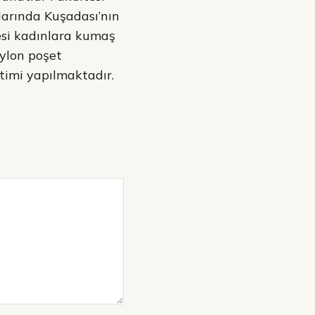
alarında Kuşadası’nın
yesi kadınlara kumaş
aylon poşet
etimi yapılmaktadır.