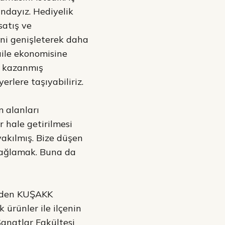
ndayız. Hediyelik
satış ve
ini genişleterek daha
aile ekonomisine
ü kazanmış
erlere taşıyabiliriz.
 alanları
 hale getirilmesi
 yakılmış. Bize düşen
 sağlamak. Buna da
 eden KUŞAKK
k ürünler ile ilçenin
Sanatlar Fakültesi