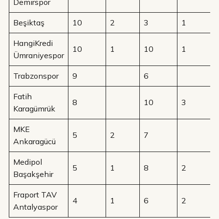
Demirspor
Beşiktaş
10
2
3
1
HangiKredi
10
1
10
1
Ümraniyespor
Trabzonspor
9
6
Fatih
8
10
3
Karagümrük
MKE
5
2
7
Ankaragücü
Medipol
5
1
8
2
Başakşehir
Fraport TAV
4
1
6
2
Antalyaspor