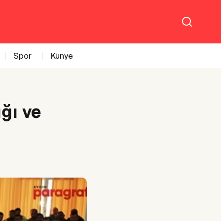
Spor
Künye
ğı ve