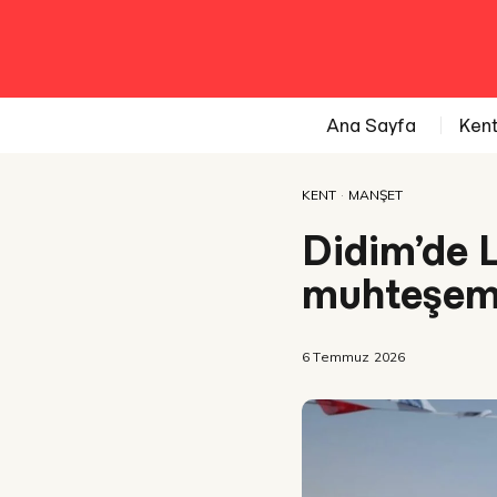
Ana Sayfa
Ken
KENT
·
MANŞET
Didim’de 
muhteşem b
6 Temmuz 2026