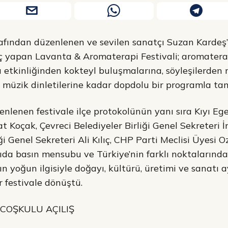
afından düzenlenen ve sevilen sanatçı Suzan Kardeş’
ıç yapan Lavanta & Aromaterapi Festivali; aromatera
a etkinliğinden kokteyl buluşmalarına, söyleşilerden 
ve müzik dinletilerine kadar dopdolu bir programla t
lenen festivale ilçe protokolünün yanı sıra Kıyı Ege 
t Koçak, Çevreci Belediyeler Birliği Genel Sekreteri
ği Genel Sekreteri Ali Kılıç, CHP Parti Meclisi Üyesi 
ıda basın mensubu ve Türkiye’nin farklı noktalarınd
lkın yoğun ilgisiyle doğayı, kültürü, üretimi ve sanatı 
 festivale dönüştü.
 COŞKULU AÇILIŞ