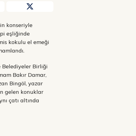
in konseriyle
pi eşliğinde
mis kokulu el emeği
amamlandı.
Belediyeler Birliği
 İmam Bakır Damar,
Ozan Bingöl, yazar
an gelen konuklar
aynı çatı altında