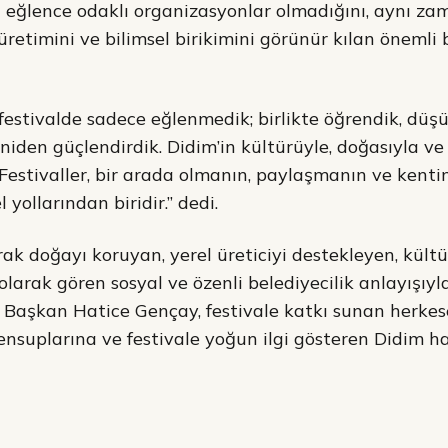
ca eğlence odaklı organizasyonlar olmadığını, aynı z
 üretimini ve bilimsel birikimini görünür kılan önemli
festivalde sadece eğlenmedik; birlikte öğrendik, dü
den güçlendirdik. Didim’in kültürüyle, doğasıyla ve
 Festivaller, bir arada olmanın, paylaşmanın ve kentim
yollarından biridir.” dedi.
rak doğayı koruyan, yerel üreticiyi destekleyen, kült
 olarak gören sosyal ve özenli belediyecilik anlayışı
n Başkan Hatice Gençay, festivale katkı sunan herkes
ensuplarına ve festivale yoğun ilgi gösteren Didim ha