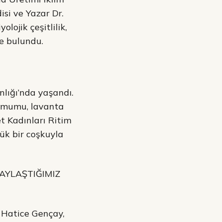
isi ve Yazar Dr.
lojik çeşitlilik,
de bulundu.
nlığı’nda yaşandı.
a mumu, lavanta
et Kadınları Ritim
ük bir coşkuyla
PAYLAŞTIĞIMIZ
 Hatice Gençay,