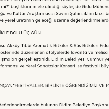
r mi?” başlıklarının ele alındığı söyleşide Gıda Mühend
a ve Kültür Araştırmacısı Sevim Şahin, iklim krizi, biyo
 ve yerel üretimin geleceği üzerine değerlendirmeler
İKLE DOLU ÜÇ GÜN
usu Akköy Tıbbi Aromatik Bitkiler & Süs Bitkileri Fida
mosferinde düzenlenen atölyelerde lavanta ve melis
lışmaları gerçekleştirildi. Didim Belediyesi Cumhuriy
ormansı ve Yerel Sanatçılar Konseri ise festivali büy
ÇAY: “FESTİVALLER, BİRLİKTE ÖĞRENDİĞİMİZ VE 
 değerlendirmelerde bulunan Didim Belediye Başkanı