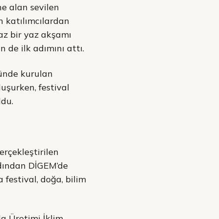
e alan sevilen
n katılımcılardan
maz bir yaz akşamı
 de ilk adımını attı.
nünde kurulan
luşurken, festival
ldu.
rçekleştirilen
Ardından DİGEM’de
festival, doğa, bilim
da Üretimi İklim