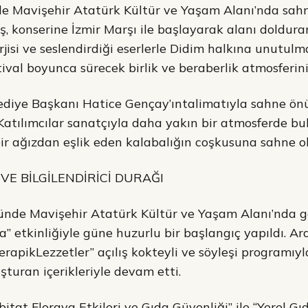
de Mavişehir Atatürk Kültür ve Yaşam Alanı’nda sahn
, konserine İzmir Marşı ile başlayarak alanı doldura
rjisi ve seslendirdiği eserlerle Didim halkına unutul
ival boyunca sürecek birlik ve beraberlik atmosferinin
lediye Başkanı Hatice Gençay’ıntalimatıyla sahne ö
. Katılımcılar sanatçıyla daha yakın bir atmosferde bu
bir ağızdan eşlik eden kalabalığın coşkusuna sahne o
 VE BİLGİLENDİRİCİ DURAĞI
nünde Mavişehir Atatürk Kültür ve Yaşam Alanı’nda ge
a” etkinliğiyle güne huzurlu bir başlangıç yapıldı. 
apikLezzetler” açılış kokteyli ve söyleşi programıyla 
şturan içerikleriyle devam etti.
abitat Floraya Etkileri ve Gıda Güvenliği” ile “Yerel Gı