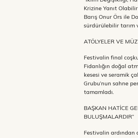
Krizine Yanıt Olabili
Barış Onur Örs ile Doğ
sürdürülebilir tarım
ATÖLYELER VE MÜZ
Festivalin final coşk
Fidanlığın doğal at
kesesi ve seramik ça
Grubu’nun sahne perf
tamamladı.
BAŞKAN HATİCE GEN
BULUŞMALARDIR”
Festivalin ardından