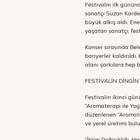
Festivalin ilk günün
sanatçı Suzan Kardeş
büyük alkış aldı. Ene
yaşatan sanatçı, fest
Konser sırasında Be
bariyerler kaldırıldı
alanı şarkılara hep 
FESTİVALİN DİNGİN
Festivalin ikinci gü
“Aromaterapi ile Yog
düzenlenen “Aromater
ve yerel üretimi bulu
“İklim Değişikliği, H