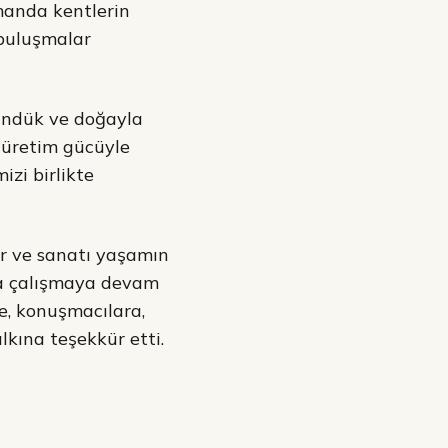
amanda kentlerin
 buluşmalar
şündük ve doğayla
 üretim gücüyle
izi birlikte
ür ve sanatı yaşamın
yla çalışmaya devam
e, konuşmacılara,
lkına teşekkür etti.