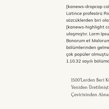
[kanews-dropcap col
Latince profesörü Ri
sözcüklerden biri ol
[kanews-highlight co
ulaşmıştır. Lorm Ips
Bonorum et Malorum” 
bölümlerinden gelme
çok popüler olmuştur
1.10.32 sayılı bölüm
1500’lerden Beri K
Yeniden Üretilmişti
Çevirisinden Alına