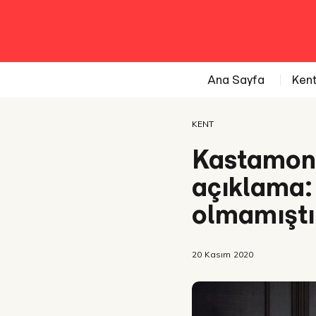
Ana Sayfa
Ken
KENT
Kastamonu
açıklama:
olmamıştı
20 Kasım 2020