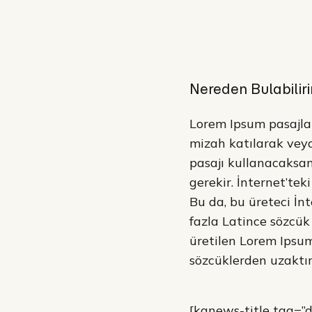
Nereden Bulabilir
Lorem Ipsum pasajlar
mizah katılarak veya
pasajı kullanacaksan
gerekir. İnternet’te
Bu da, bu üreteci İn
fazla Latince sözcük 
üretilen Lorem Ipsu
sözcüklerden uzaktır
[kanews-title tag=”di