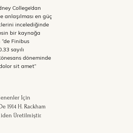
dney College’dan
e anlaşılması en güç
lerini incelediğinde
esin bir kaynağa
 “de Finibus
.33 sayılı
e Rönesans döneminde
dolor sit amet”
lenenler Için
i De 1914 H. Rackham
den Üretilmiştir.