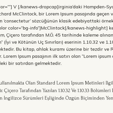
or=””] V [/kanews-dropcap]irginia’daki Hampden-Sy
chard McClintock, bir Lorem Ipsum pasajında geçen v
an ‘consectetur’ sözcüğünün klasik edebiyattaki örnek
lor color=”bg-info”]McClintock[/kanews-highlight] k
um, Çiçero tarafından M.Ö. 45 tarihinde kaleme alınan
(İyi ve Kötünün Uç Sınırları) eserinin 1.10.32 ve 1.10
ktedir. Bu kitap, ahlak kuramı üzerine bir tezdir v
. Lorem Ipsum pasajının ilk satırı olan “Lorem ipsum 
deki bir satırdan gelmektedir.
ullanılmakta Olan Standard Lorem Ipsum Metinleri Ilgi
r. Çiçero Tarafından Yazılan 1.10.32 Ve 1.10.33 Bölümler
n İngilizce Sürümleri Eşliğinde Özgün Biçiminden Yeni