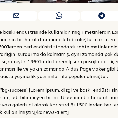
e baskı endüstrisinde kullanılan mıgır metinlerdir. L
acının bir hurufat numune kitabı oluşturmak üzere bi
500’lerden beri endüstri standardı sahte metinler olar
varlığını sürdürmekle kalmamış, aynı zamanda pek 
e sıçramıştır. 1960’larda Lorem Ipsum pasajları da iç
lanması ile ve yakın zamanda Aldus PageMaker gibi
üstü yayıncılık yazılımları ile popüler olmuştur.
”bg-success” ]Lorem Ipsum, dizgi ve baskı endüstrisin
psum, adı bilinmeyen bir matbaacının bir hurufat nu
yazı galerisini alarak karıştırdığı 1500’lerden beri 
k kullanılmıştır.[/kanews-alert]