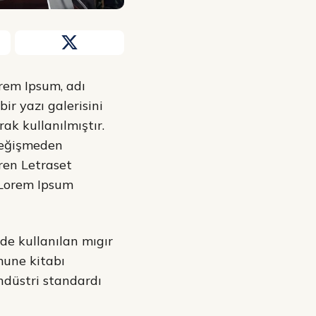
orem Ipsum, adı
r yazı galerisini
ak kullanılmıştır.
değişmeden
eren Letraset
 Lorem Ipsum
de kullanılan mıgır
mune kitabı
endüstri standardı