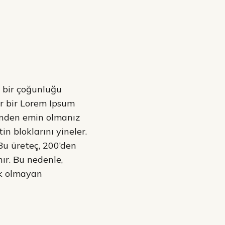
k bir çoğunluğu
er bir Lorem Ipsum
ğinden emin olmanız
n bloklarını yineler.
Bu üreteç, 200’den
nır. Bu nedenle,
ik olmayan