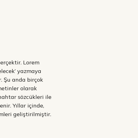
gerçektir. Lorem
gelecek’ yazmaya
r. Şu anda birçok
metinler olarak
ahtar sözcükleri ile
r. Yıllar içinde,
eri geliştirilmiştir.