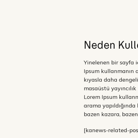
Neden Kulla
Yinelenen bir sayfa i
Ipsum kullanmanın a
kıyasla daha dengeli
masaüstü yayıncılık 
Lorem Ipsum kullanma
arama yapıldığında h
bazen kazara, bazen b
[kanews-related-post 