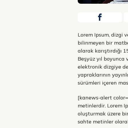
Lorem Ipsum, dizgi v
bilinmeyen bir matba
alarak karıştırdığı 1
Beşyüz yıl boyunca 
elektronik dizgiye d
yapraklarının yayın
sürümleri içeren masa
[kanews-alert color=
metinlerdir. Lorem I
oluşturmak üzere bir 
sahte metinler olara