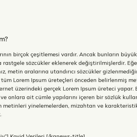
im?
ının birçok çeşitlemesi vardır. Ancak bunların büyü
 rastgele sözcükler eklenerek değiştirilmişlerdir. Eğ
ız, metin aralarına utandırıcı sözcükler gizlenmedi
ki tüm Lorem Ipsum üreteçleri önceden belirlenmiş meti
ternet üzerindeki gerçek Lorem Ipsum üreteci yapar. 
ve onlara ait cümle yapılarını içeren bir sözlük kulla
m metinleri yinelemelerden, mizahtan ve karakterist
.
v”] Kovid Verileri [/kanews-title]