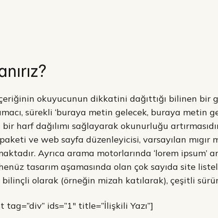
nırız?
çeriğinin okuyucunun dikkatini dağıttığı bilinen bir 
macı, sürekli ‘buraya metin gelecek, buraya metin 
 bir harf dağılımı sağlayarak okunurluğu artırmasıdı
paketi ve web sayfa düzenleyicisi, varsayılan mıgır 
ktadır. Ayrıca arama motorlarında ‘lorem ipsum’ an
enüz tasarım aşamasında olan çok sayıda site listeleni
ilinçli olarak (örneğin mizah katılarak), çeşitli sürüml
tag=”div” ids=”1″ title=”İlişkili Yazı”]