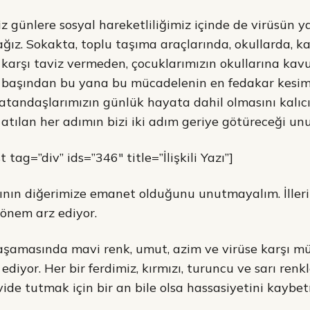
 günlere sosyal hareketliliğimiz içinde de virüsün y
ğız. Sokakta, toplu taşıma araçlarında, okullarda, ka
 karşı taviz vermeden, çocuklarımızın okullarına kav
, başından bu yana bu mücadelenin en fedakar kesim
vatandaşlarımızın günlük hayata dahil olmasını kalıcı 
tılan her adımın bizi iki adım geriye götüreceği un
tag=”div” ids=”346″ title=”İlişkili Yazı”]
ğının diğerimize emanet olduğunu unutmayalım. İllerin
önem arz ediyor.
şamasında mavi renk, umut, azim ve virüse karşı m
 ediyor. Her bir ferdimiz, kırmızı, turuncu ve sarı renk
e tutmak için bir an bile olsa hassasiyetini kaybet