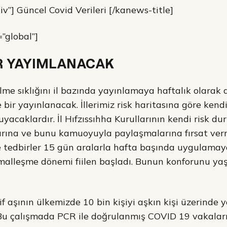
v”] Güncel Covid Verileri [/kanews-title]
”global”]
İR YAYIMLANACAK
me sıklığını il bazında yayınlamaya haftalık olarak 
 bir yayınlanacak. İllerimiz risk haritasına göre ken
uyacaklardır. İl Hıfzıssıhha Kurullarının kendi risk d
arına ve bunu kamuoyuyla paylaşmalarına fırsat verm
 tedbirler 15 gün aralarla hafta başında uygulamay
malleşme dönemi fiilen başladı. Bunun konforunu yaş
if aşının ülkemizde 10 bin kişiyi aşkın kişi üzerinde 
 Bu çalışmada PCR ile doğrulanmış COVID 19 vakaları il