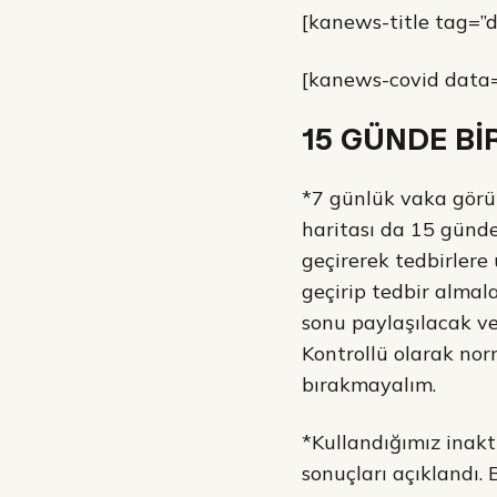
[kanews-title tag=”di
[kanews-covid data=
15 GÜNDE B
*7 günlük vaka görül
haritası da 15 günde
geçirerek tedbirlere 
geçirip tedbir almal
sonu paylaşılacak ve
Kontrollü olarak nor
bırakmayalım.
*Kullandığımız inakt
sonuçları açıklandı.