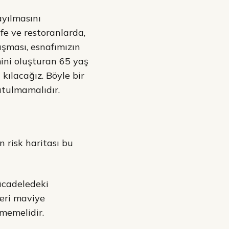
ayılmasını
fe ve restoranlarda,
uşması, esnafımızın
ini oluşturan 65 yaş
kılacağız. Böyle bir
utulmamalıdır.
 risk haritası bu
ücadeledeki
leri maviye
memelidir.