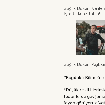
Sağlık Bakanı Verileri
İşte turkuaz tablo!
Sağlık Bakanı Açıkla
*Bugünkü Bilim Kuru
*Düşük riskli illerim
tedbirlerde gevşeme
fayda görüyoruz. Va