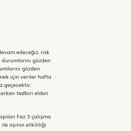
devam edeceğiz, risk
di durumlarını gözden
urumlarını gözden
ek için veriler hafta
a geçecektir.
arken tedbiri elden
yapılan Faz 3 çalışma
e aşının etkililiği