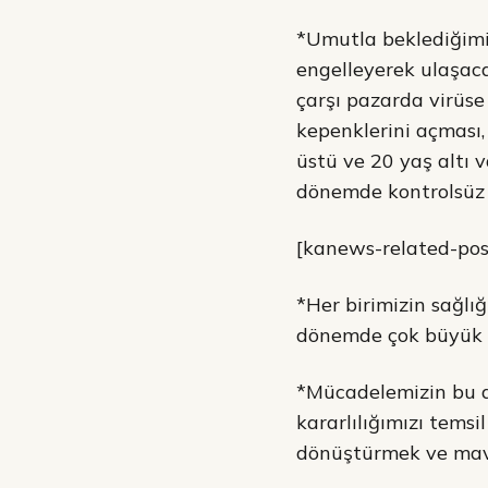
*Umutla beklediğimiz
engelleyerek ulaşaca
çarşı pazarda virüse
kepenklerini açması
üstü ve 20 yaş altı 
dönemde kontrolsüz a
[kanews-related-post 
*Her birimizin sağlı
dönemde çok büyük 
*Mücadelemizin bu a
kararlılığımızı temsil
dönüştürmek ve mavid