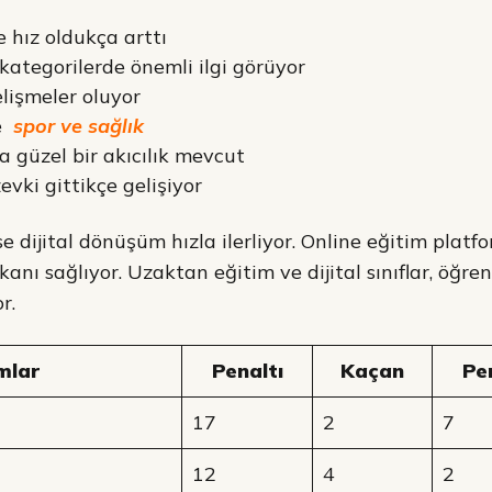
 hız oldukça arttı
ategorilerde önemli ilgi görüyor
lişmeler oluyor
e
spor ve sağlık
a güzel bir akıcılık mevcut
vki gittikçe gelişiyor
 dijital dönüşüm hızla ilerliyor. Online eğitim platfo
anı sağlıyor. Uzaktan eğitim ve dijital sınıflar, öğre
r.
mlar
Penaltı
Kaçan
Pe
17
2
7
12
4
2