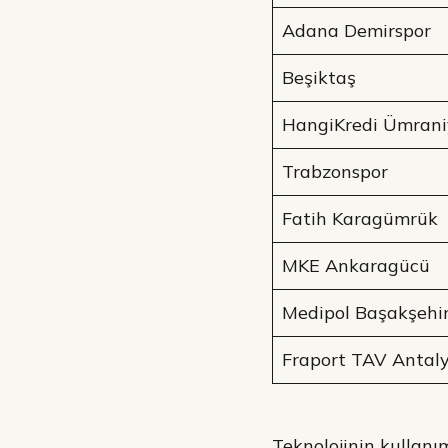
Adana Demirspor
Beşiktaş
HangiKredi Ümrani
Trabzonspor
Fatih Karagümrük
MKE Ankaragücü
Medipol Başakşehi
Fraport TAV Antal
Teknolojinin kullanım