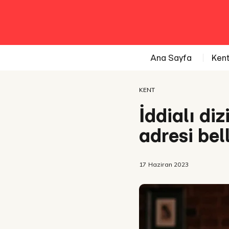
Ana Sayfa
Ken
KENT
İddialı di
adresi bell
17 Haziran 2023