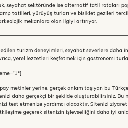
, seyahat sektöründe ise alternatif tatil rotaları po
amp tatilleri, yürüyüş turları ve bisiklet gezileri terci
arkeolojik mekanlara olan ilgiyi artırıyor.
 edilen turizm deneyimleri, seyahat severlere daha in
ıca, yerel lezzetleri keşfetmek için gastronomi turlar
heme=”1″]
pay metinler yerine, gerçek anlam taşıyan bu Türkçe
nizi daha gerçekçi bir şekilde oluşturabilirsiniz. Bu 
izi test etmenize yardımcı olacaktır. Sitenizi ziyaret 
etkileşime geçerek sitenizin işlevselliğini daha iyi anl