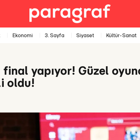
t
Ekonomi
3. Sayfa
Siyaset
Kültür-Sanat
zi final yapıyor! Güzel oyu
i oldu!