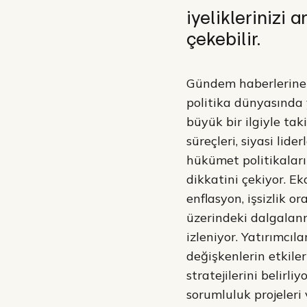
iyeliklerinizi a
çekebilir.
Gündem haberlerine 
politika dünyasında
büyük bir ilgiyle tak
süreçleri, siyasi lide
hükümet politikala
dikkatini çekiyor. E
enflasyon, işsizlik or
üzerindeki dalgalan
izleniyor. Yatırımcıla
değişkenlerin etkiler
stratejilerini belirliy
sorumluluk projeleri 