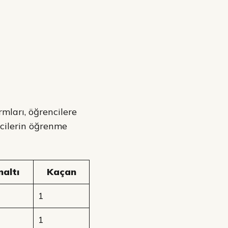
rmları, öğrencilere
ncilerin öğrenme
naltı
Kaçan
1
1