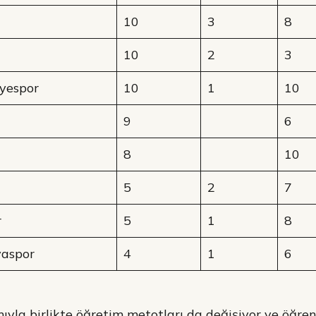
10
3
8
10
2
3
yespor
10
1
10
9
6
8
10
5
2
7
r
5
1
8
yaspor
4
1
6
ıyla birlikte öğretim metotları da değişiyor ve öğrenc