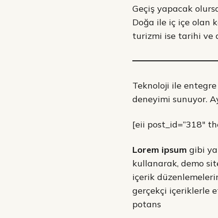
Geçiş yapacak olursak
Doğa ile iç içe olan k
turizmi ise tarihi ve 
Teknoloji ile entegre
deneyimi sunuyor. Ayr
[eii post_id=”318″ t
Lorem ipsum
gibi ya
kullanarak, demo site
içerik düzenlemelerin
gerçekçi içeriklerle 
potans