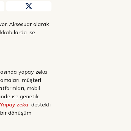
yor. Aksesuar olarak
akkabılarda ise
yasında yapay zeka
lamaları, müşteri
atformları, mobil
ründe ise genetik
Yapay zeka
destekli
k bir dönüşüm