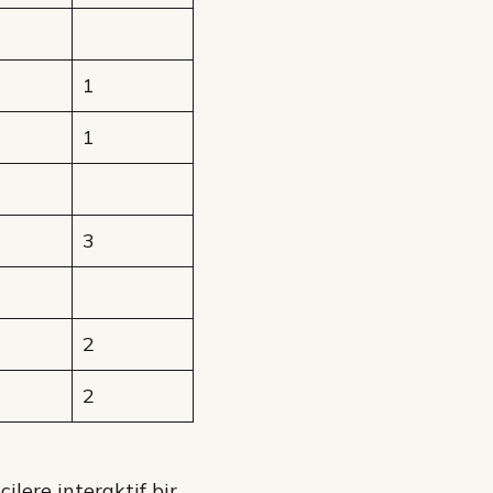
1
1
3
2
2
ilere interaktif bir