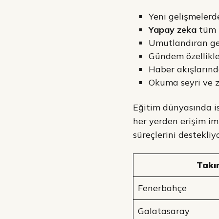
Yeni gelişmelerde
Yapay zeka
tüm k
Umutlandıran ge
Gündem özellikl
Haber akışlarınd
Okuma seyri ve ze
Eğitim dünyasında ise
her yerden erişim imk
süreçlerini destekliyo
Takı
Fenerbahçe
Galatasaray