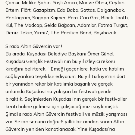
Çamur, Melike Şahin, Yaşlı Amca, Mor ve Ötesi, Ceylan
Ertem, Flört, Gazapizm, Eda Baba, Sattas, Dalganabak,
Pentagram, Sagopa Kajmer, Pera, Can Gox, Black Tooth,
Kül, The Madcap, Selda Bağcan, Adamlar, Fatma Turgut,
Deniz Tekin, Yirmi7, The Pacifico Band, Başıbozuk.
Sırada Altın Güvercin var !
Bu arada, Kuşadası Belediye Başkanı Ömer Günel,
Kuşadası Gençlik Festivali’nin bu yıl izleyici rekoru
kırdığını belirterek, “ Emeği geçenlere, katkı ve katılım
sağlayanlara teşekkür ediyorum. Bu yıl Türkiye’nin dört
bir yanından rekor bir katılımla başarılı ve gerçek
anlamda Kuşadası’na yakışan bir festivali geride
bıraktık. Seçimlerden Kuşadası’nın gerçek bir festivaller
kenti haline gelmesi için çalışacağımızı söylemiştik.
Şimdi sırada Altın Güvercin festivali ve müzik yarışması
var. Sezon sonuna doğru 6 yıllık bir aradan sonra Altın
Güvercin yeniden kanatlanacak. Yine Kuşadası’na