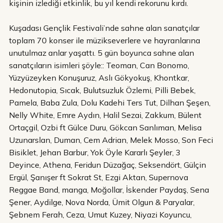
kişinin izlediği etkinlik, bu yıl kendi rekorunu kırdı.
Kuşadası Gençlik Festivali’nde sahne alan sanatçılar
toplam 70 konser ile müzikseverlere ve hayranlarına
unutulmaz anlar yaşattı. 5 gün boyunca sahne alan
sanatçıların isimleri şöyle:: Teoman, Can Bonomo,
Yüzyüzeyken Konuşuruz, Aslı Gökyokuş, Khontkar,
Hedonutopia, Sıcak, Bulutsuzluk Özlemi, Pilli Bebek,
Pamela, Baba Zula, Dolu Kadehi Ters Tut, Dilhan Şeşen,
Nelly White, Emre Aydın, Halil Sezai, Zakkum, Bülent
Ortaçgil, Ozbi ft Gülce Duru, Gökcan Sanlıman, Melisa
Uzunarslan, Duman, Cem Adrian, Melek Mosso, Son Feci
Bisiklet, Jehan Barbur, Yok Öyle Kararlı Şeyler, 3
Deyince, Athena, Feridun Düzağaç, Seksendört, Gülçin
Ergül, Şanışer ft Sokrat St, Ezgi Aktan, Supernova
Reggae Band, manga, Moğollar, İskender Paydaş, Sena
Şener, Aydilge, Nova Norda, Ümit Olgun & Paryalar,
Şebnem Ferah, Ceza, Umut Kuzey, Niyazi Koyuncu,