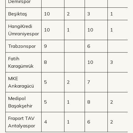
Demirspor
Beşiktaş
10
2
3
1
HangiKredi
10
1
10
1
Ümraniyespor
Trabzonspor
9
6
Fatih
8
10
3
Karagümrük
MKE
5
2
7
Ankaragücü
Medipol
5
1
8
2
Başakşehir
Fraport TAV
4
1
6
2
Antalyaspor