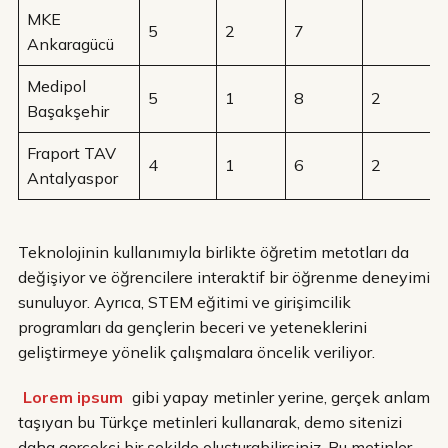
MKE
5
2
7
Ankaragücü
Medipol
5
1
8
2
Başakşehir
Fraport TAV
4
1
6
2
Antalyaspor
Teknolojinin kullanımıyla birlikte öğretim metotları da
değişiyor ve öğrencilere interaktif bir öğrenme deneyimi
sunuluyor. Ayrıca, STEM eğitimi ve girişimcilik
programları da gençlerin beceri ve yeteneklerini
geliştirmeye yönelik çalışmalara öncelik veriliyor.
Lorem ipsum
gibi yapay metinler yerine, gerçek anlam
taşıyan bu Türkçe metinleri kullanarak, demo sitenizi
daha gerçekçi bir şekilde oluşturabilirsiniz. Bu metinler,