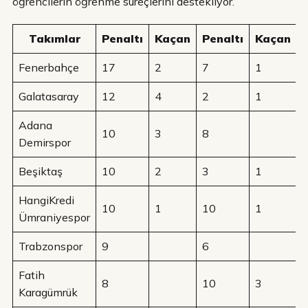
öğrencilerin öğrenme süreçlerini destekliyor.
Takımlar
Penaltı
Kaçan
Penaltı
Kaçan
Fenerbahçe
17
2
7
1
Galatasaray
12
4
2
1
Adana
10
3
8
Demirspor
Beşiktaş
10
2
3
1
HangiKredi
10
1
10
1
Ümraniyespor
Trabzonspor
9
6
Fatih
8
10
3
Karagümrük