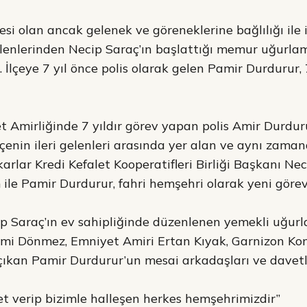
esi olan ancak gelenek ve göreneklerine bağlılığı ile i
elenlerinden Necip Saraç’ın başlattığı memur uğurlam
. İlçeye 7 yıl önce polis olarak gelen Pamir Durdurur,
 Amirliğinde 7 yıldır görev yapan polis Amir Durdurur
 İlçenin ileri gelenleri arasında yer alan ve aynı za
karlar Kredi Kefalet Kooperatifleri Birliği Başkanı N
le Pamir Durdurur, fahri hemşehri olarak yeni görev
ip Saraç’ın ev sahipliğinde düzenlenen yemekli uğur
lmi Dönmez, Emniyet Amiri Ertan Kıyak, Garnizon K
ıkan Pamir Durdurur’un mesai arkadaşları ve davetlil
t verip bizimle halleşen herkes hemşehrimizdir”