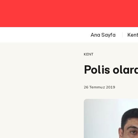
Ana Sayfa
Ken
KENT
Polis olar
26 Temmuz 2019