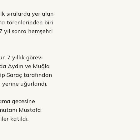
lk sıralarda yer alan
a törenlerinden biri
 7 yıl sonra hemşehri
, 7 yıllık görevi
manda Aydın ve Muğla
ecip Saraç tarafından
 yerine uğurlandı.
lama gecesine
omutanı Mustafa
er katıldı.