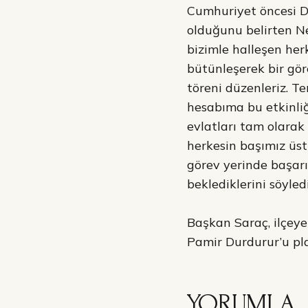
Cumhuriyet öncesi De
olduğunu belirten Ne
bizimle halleşen herk
bütünleşerek bir gör
töreni düzenleriz. Te
hesabıma bu etkinliğ
evlatları tam olarak
herkesin başımız üst
görev yerinde başarı
beklediklerini söyledi
Başkan Saraç, ilçeye
Pamir Durdurur’u pl
YORUMLA