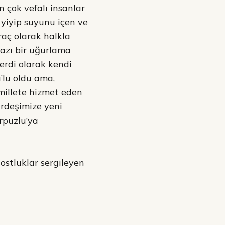
 çok vefalı insanlar
 yiyip suyunu içen ve
raç olarak halkla
vazı bir uğurlama
ferdi olarak kendi
’lu oldu ama,
millete hizmet eden
ardeşimize yeni
rpuzlu’ya
ostluklar sergileyen