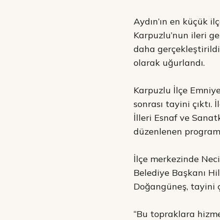
Aydın’ın en küçük ilç
Karpuzlu’nun ileri g
daha gerçekleştirildi
olarak uğurlandı.
Karpuzlu İlçe Emniyet
sonrası tayini çıktı.
İlleri Esnaf ve Sanat
düzenlenen program i
İlçe merkezinde Nec
Belediye Başkanı Hi
Doğangüneş, tayini ç
“Bu topraklara hizme