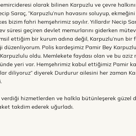
mircideresi olarak bilinen Karpuzlu ve çevre halkının
cip Saraç, “Karpuzlu’nun havasını soluyup, ekmeğini
es bizim fahri hemşehrimiz sayılır. Yıllardır Necip Sa
ev süresi geçiren devlet memurlarını giderken müte
msil ettiğim bir kurum adına değil, Karpuzlu’nun bir 
i düzenliyorum. Polis kardeşimiz Pamir Bey Karpuzlu
 Karpuzlulu oldu. Memlekete faydası olan ve bu aziz 
ünde yeri var. Hemşehrimiz kabul ettiğimiz Pamir k
lar diliyoruz” diyerek Durdurur ailesini her zaman Ka
.
 verdiği hizmetlerden ve halkla bütünleşerek güzel d
aket takdim ederek uğurladı.