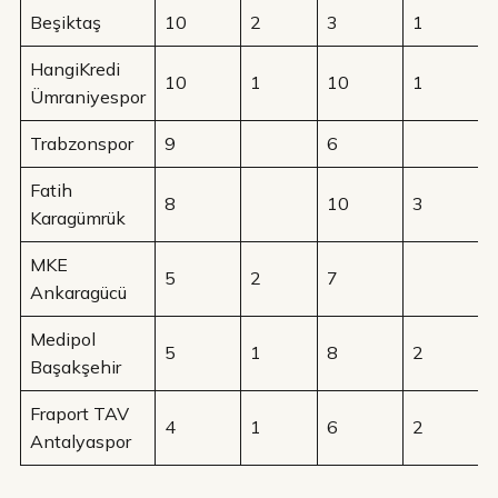
Beşiktaş
10
2
3
1
HangiKredi
10
1
10
1
Ümraniyespor
Trabzonspor
9
6
Fatih
8
10
3
Karagümrük
MKE
5
2
7
Ankaragücü
Medipol
5
1
8
2
Başakşehir
Fraport TAV
4
1
6
2
Antalyaspor