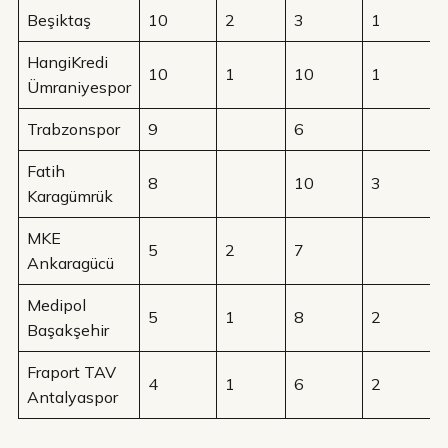
Beşiktaş
10
2
3
1
HangiKredi
10
1
10
1
Ümraniyespor
Trabzonspor
9
6
Fatih
8
10
3
Karagümrük
MKE
5
2
7
Ankaragücü
Medipol
5
1
8
2
Başakşehir
Fraport TAV
4
1
6
2
Antalyaspor