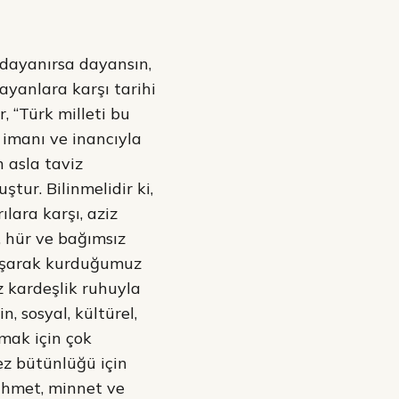
 dayanırsa dayansın,
ayanlara karşı tarihi
 “Türk milleti bu
 imanı ve inancıyla
 asla taviz
tur. Bilinmelidir ki,
lara karşı, aziz
e, hür ve bağımsız
ı aşarak kurduğumuz
z kardeşlik ruhuyla
 sosyal, kültürel,
mak için çok
ez bütünlüğü için
rahmet, minnet ve