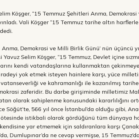
elim Köşger, “15 Temmuz Şehitleri Anma, Demokrasi v
ınladı. Vali Köşger “15 Temmuz tarihe altın harflerle 
 dedi.
 Anma, Demokrasi ve Milli Birlik Günü’ nün üçüncü 
i Yavuz Selim Köşger, “15 Temmuz, Devlet içine sızm
hlarını kendi vatandaşlarına kullanmaktan çekinmeye
iradeyi yok etmek isteyen hainlere karşı, yüce millet
 vatanseverliği ve kahramanlığı ile kazanılmış tarihe 
mokrasi zaferidir. Bu darbe girişiminde milletimiz Ma
vatan olarak sahiplenme konusundaki kararlılığını or
ce Söğüt’te, 566 yıl önce İstanbul’da olduğu gibi, An
 ötesinde istikbali olarak gördüğünü tüm dünyaya ha
i kendisine yar etmemek için saldıranlara karşı Çanakk
da, Dumlupınar’da ne cevap vermişse, 15 Temmuz’da