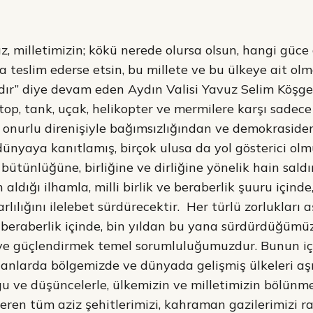
 milletimizin; kökü nerede olursa olsun, hangi güce
a teslim ederse etsin, bu millete ve bu ülkeye ait olm
r” diye devam eden Aydın Valisi Yavuz Selim Köşger,
 top, tank, uçak, helikopter ve mermilere karşı sadece
 onurlu direnişiyle bağımsızlığından ve demokrasiden
nyaya kanıtlamış, birçok ulusa da yol gösterici olmuş
tünlüğüne, birliğine ve dirliğine yönelik hain saldırı
 aldığı ilhamla, milli birlik ve beraberlik şuuru içind
lılığını ilelebet sürdürecektir. Her türlü zorluklar
ve beraberlik içinde, bin yıldan bu yana sürdürdüğümü
e güçlendirmek temel sorumluluğumuzdur. Bunun için,
lanlarda bölgemizde ve dünyada gelişmiş ülkeleri aş
gu ve düşüncelerle, ülkemizin ve milletimizin bölünm
veren tüm aziz şehitlerimizi, kahraman gazilerimizi 