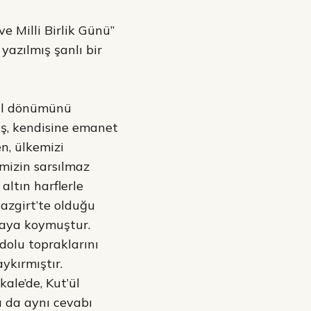
e Milli Birlik Günü”
yazılmış şanlı bir
yıl dönümünü
ış, kendisine emanet
n, ülkemizi
imizin sarsılmaz
altın harflerle
lazgirt’te olduğu
taya koymuştur.
adolu topraklarını
ykırmıştır.
ale’de, Kut’ül
 da aynı cevabı