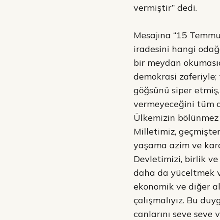
vermiştir” dedi.
Mesajına “15 Temmuz,
iradesini hangi odağ
bir meydan okumasıdı
demokrasi zaferiyle;
göğsünü siper etmiş,
vermeyeceğini tüm dü
Ülkemizin bölünmez bü
Milletimiz, geçmişten
yaşama azim ve karar
Devletimizi, birlik 
daha da yüceltmek v
ekonomik ve diğer a
çalışmalıyız. Bu duy
canlarını seve seve 