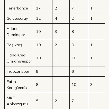
Fenerbahçe
17
2
7
1
Galatasaray
12
4
2
1
Adana
10
3
8
Demirspor
Beşiktaş
10
2
3
1
HangiKredi
10
1
10
1
Ümraniyespor
Trabzonspor
9
6
Fatih
8
10
3
Karagümrük
MKE
5
2
7
Ankaragücü