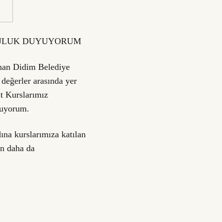
LULUK DUYUYORUM
unan Didim Belediye
değerler arasında yer
at Kurslarımız
yuyorum.
ına kurslarımıza katılan
ın daha da