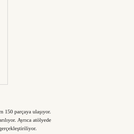
im 150 parçaya ulaşıyor.
rılıyor. Ayrıca atölyede
erçekleştiriliyor.