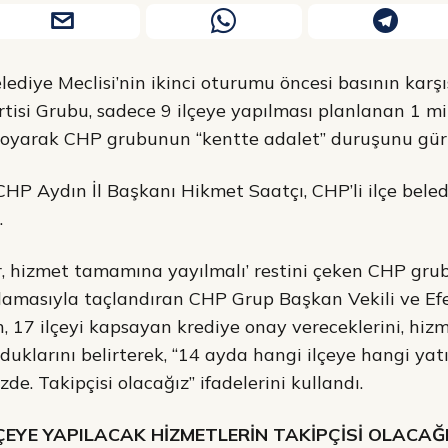
ediye Meclisi’nin ikinci oturumu öncesi basının karş
isi Grubu, sadece 9 ilçeye yapılması planlanan 1 mil
koyarak CHP grubunun “kentte adalet” duruşunu gür bi
HP Aydın İl Başkanı Hikmet Saatçı, CHP’li ilçe beled
.
var, hizmet tamamına yayılmalı’ restini çeken CHP gru
lamasıyla taçlandıran CHP Grup Başkan Vekili ve Efe
, 17 ilçeyi kapsayan krediye onay vereceklerini, hizm
lduklarını belirterek, “14 ayda hangi ilçeye hangi yat
zde. Takipçisi olacağız” ifadelerini kullandı.
İLÇEYE YAPILACAK HİZMETLERİN TAKİPÇİSİ OLACAĞ