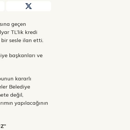
ısına geçen
yar TL’lik kredi
r sesle ilan etti.
iye başkanları ve
bunun kararlı
ler Belediye
ete değil,
ırımın yapılacağının
IZ”