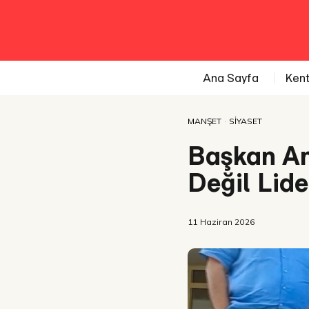
Ana Sayfa
Ken
MANŞET
·
SIYASET
Başkan An
Değil Lide
11 Haziran 2026