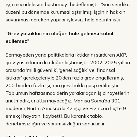
işçi mücadelesini bastırmayı hedeflemiştir. ‘Sarı sendika’
düzeni bu dönemde kurumsallaştırılmış, işçinin hakkını
savunması gereken yapılar işlevsiz hale getirilmiştir.
“Grev yasaklarının olağan hale gelmesi kabul
edilemez”
Sermayeden yana politikalarla iktidarını sürdüren AKP,
grev yasaklarını da olağanlaştırmıştır. 2002-2025 yılları
arasında ‘milli güvenlik’, ‘genel sağlık’ ve ‘finansal
istikrar’ gerekçeleriyle 20’den fazla grev engellenmiş,
200 binden fazla işçinin grev hakkı gasp edilmiştir.
Toplumun hafızasında derin yaralar açan iş cinayetlerini
unutmadık, unutturmayacağız: Manisa Soma’da 301
madenci, Bartın Amasra’da 42 işçi ve Erzincan İliç’te 9
emekçi hayatını kaybetti. Bu karanlık tablo,
denetimsizliğin ve sorumsuzluğun sonucudur.