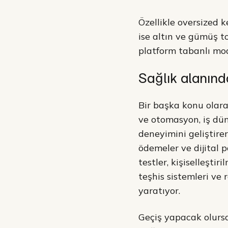
Özellikle oversized 
ise altın ve gümüş to
platform tabanlı mod
Sağlık alanın
Bir başka konu olar
ve otomasyon, iş dün
deneyimini geliştire
ödemeler ve dijital p
testler, kişiselleşti
teşhis sistemleri ve
yaratıyor.
Geçiş yapacak olursak