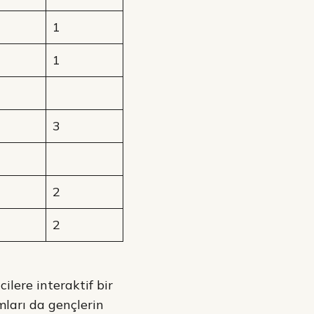
1
1
3
2
2
ilere interaktif bir
mları da gençlerin