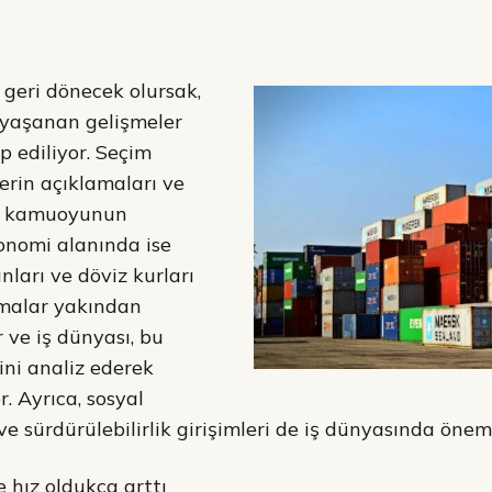
geri dönecek olursak,
 yaşanan gelişmeler
ip ediliyor. Seçim
rlerin açıklamaları ve
rı kamuoyunun
konomi alanında ise
anları ve döviz kurları
malar yakından
r ve iş dünyası, bu
ini analiz ederek
or. Ayrıca, sosyal
ve sürdürülebilirlik girişimleri de iş dünyasında öne
 hız oldukça arttı