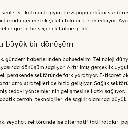
kesimler ve katmanlı giyim tarzı popülerliğini sürdürü
nlarında geometrik şekilli takılar tercih ediliyor. Ay
eller gözde bir seçenek haline geldi.
da büyük bir dönüşüm
ak, gündem haberlerinden bahsedelim: Teknoloji dün
yasında dönüşüm sağlıyor. Artırılmış gerçeklik uygu
rek perakende sektöründe fark yaratıyor. E-ticaret pl
azarlama stratejileri de hızla gelişiyor. Sağlık sektö
rilmiş tedavi yöntemlerinin gelişmesine katkı sağlıyor.
 robotik cerrahi teknolojileri de sağlık alanında büyü
, seyahat sektöründe ise alternatif tatil rotaları po