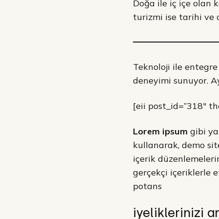
Doğa ile iç içe olan k
turizmi ise tarihi ve 
Teknoloji ile entegre
deneyimi sunuyor. Ayr
[eii post_id=”318″ t
Lorem ipsum
gibi ya
kullanarak, demo site
içerik düzenlemelerin
gerçekçi içeriklerle 
potans
iyeliklerinizi a