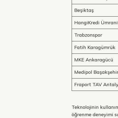
Beşiktaş
HangiKredi Ümrani
Trabzonspor
Fatih Karagümrük
MKE Ankaragücü
Medipol Başakşehi
Fraport TAV Antal
Teknolojinin kullanım
öğrenme deneyimi sun