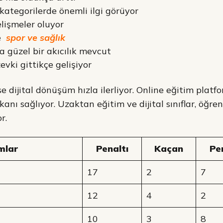
ategorilerde önemli ilgi görüyor
lişmeler oluyor
e
spor ve sağlık
a güzel bir akıcılık mevcut
vki gittikçe gelişiyor
 dijital dönüşüm hızla ilerliyor. Online eğitim platfo
anı sağlıyor. Uzaktan eğitim ve dijital sınıflar, öğre
r.
mlar
Penaltı
Kaçan
Pe
17
2
7
12
4
2
10
3
8