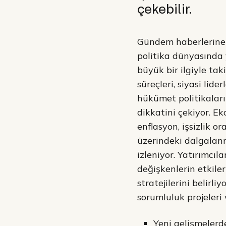
çekebilir.
Gündem haberlerine 
politika dünyasında
büyük bir ilgiyle tak
süreçleri, siyasi lide
hükümet politikala
dikkatini çekiyor. E
enflasyon, işsizlik or
üzerindeki dalgalan
izleniyor. Yatırımcıla
değişkenlerin etkiler
stratejilerini belirliy
sorumluluk projeleri 
Yeni gelişmelerde