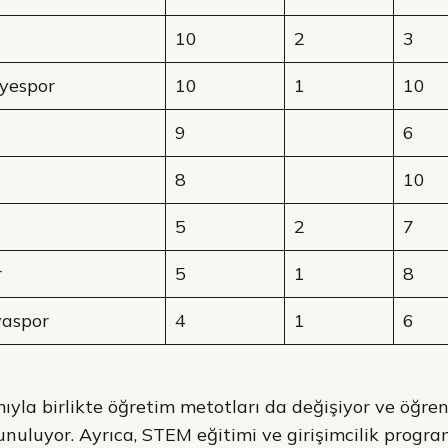
10
2
3
yespor
10
1
10
9
6
8
10
5
2
7
r
5
1
8
yaspor
4
1
6
ıyla birlikte öğretim metotları da değişiyor ve öğrenc
uluyor. Ayrıca, STEM eğitimi ve girişimcilik progra