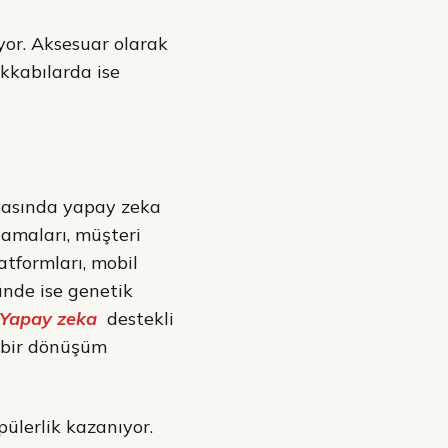
yor. Aksesuar olarak
akkabılarda ise
yasında yapay zeka
lamaları, müşteri
atformları, mobil
ründe ise genetik
Yapay zeka
destekli
k bir dönüşüm
pülerlik kazanıyor.