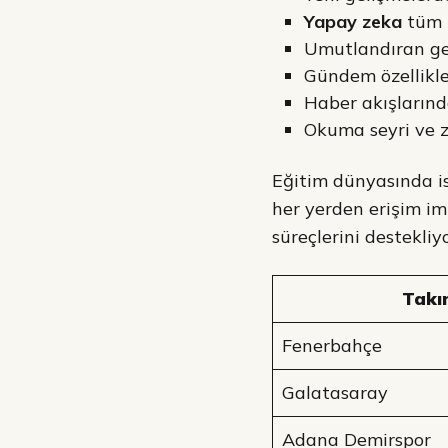
Yapay zeka
tüm k
Umutlandıran ge
Gündem özellikl
Haber akışlarınd
Okuma seyri ve ze
Eğitim dünyasında ise
her yerden erişim imk
süreçlerini destekliyo
Takı
Fenerbahçe
Galatasaray
Adana Demirspor