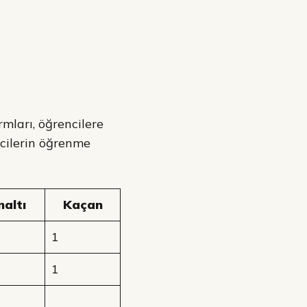
rmları, öğrencilere
ncilerin öğrenme
naltı
Kaçan
1
1