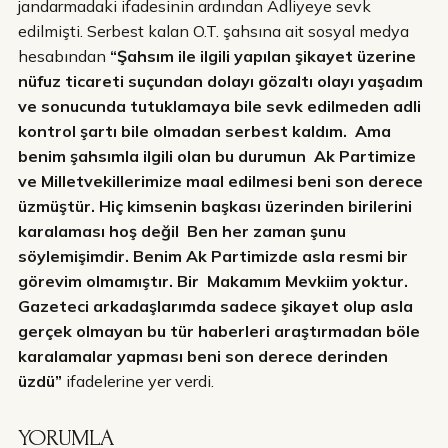
jandarmadaki ifadesinin ardından Adliyeye sevk
edilmişti. Serbest kalan O.T. şahsına ait sosyal medya
hesabından
“Şahsım ile ilgili yapılan şikayet üzerine
nüfuz ticareti suçundan dolayı gözaltı olayı yaşadım
ve sonucunda tutuklamaya bile sevk edilmeden adli
kontrol şartı bile olmadan serbest kaldım. Ama
benim şahsımla ilgili olan bu durumun Ak Partimize
ve Milletvekillerimize maal edilmesi beni son derece
üzmüştür. Hiç kimsenin başkası üzerinden birilerini
karalaması hoş değil Ben her zaman şunu
söylemişimdir. Benim Ak Partimizde asla resmi bir
görevim olmamıştır. Bir Makamım Mevkiim yoktur.
Gazeteci arkadaşlarımda sadece şikayet olup asla
gerçek olmayan bu tür haberleri araştırmadan böle
karalamalar yapması beni son derece derinden
üzdü”
ifadelerine yer verdi.
YORUMLA