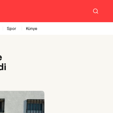
Spor
Künye
e
di