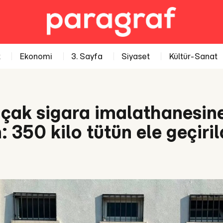
t
Ekonomi
3. Sayfa
Siyaset
Kültür-Sanat
açak sigara imalathanesin
 350 kilo tütün ele geçiril