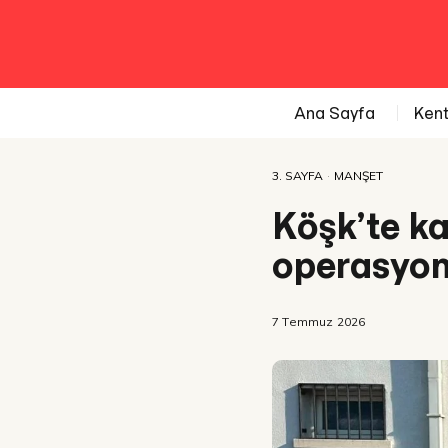
Ana Sayfa
Ken
3. SAYFA
·
MANŞET
Köşk’te k
operasyon:
7 Temmuz 2026