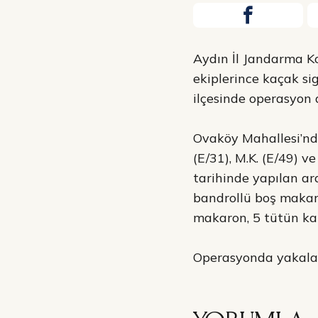
Aydın İl Jandarma K
ekiplerince kaçak si
ilçesinde operasyon 
Ovaköy Mahallesi’nde
(E/31), M.K. (E/49) 
tarihinde yapılan ar
bandrollü boş makar
makaron, 5 tütün kar
Operasyonda yakalana