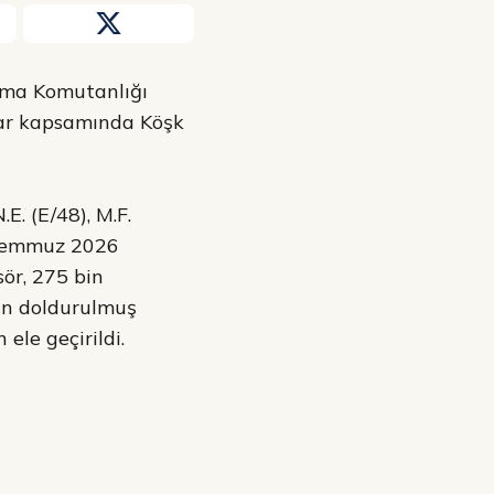
rma Komutanlığı
alar kapsamında Köşk
E. (E/48), M.F.
6 Temmuz 2026
ör, 275 bin
ün doldurulmuş
ele geçirildi.