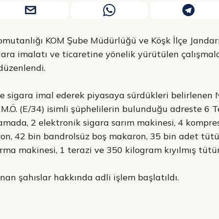
omutanlığı KOM Şube Müdürlüğü ve Köşk İlçe Janda
gara imalatı ve ticaretine yönelik yürütülen çalışm
düzenlendi.
 sigara imal ederek piyasaya sürdükleri belirlenen N.
ve M.Ö. (E/34) isimli şüphelilerin bulunduğu adreste 
amada, 2 elektronik sigara sarım makinesi, 4 kompres
on, 42 bin bandrolsüz boş makaron, 35 bin adet tüt
ma makinesi, 1 terazi ve 350 kilogram kıyılmış tütün 
n şahıslar hakkında adli işlem başlatıldı.