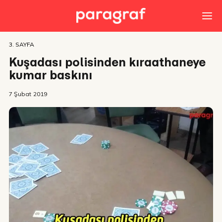
3. SAYFA
Kuşadası polisinden kıraathaneye
kumar baskını
7 Şubat 2019