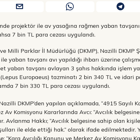
esinde projektör ile av yasağına rağmen yaban tavşanı
ahsa 7 bin TL para cezası uygulandı.
 Milli Parklar İl Müdürlüğü (DKMP), Nazilli DKMP Şef
ile yaban tavşanı avı yapıldığı ihbarı üzerine çalışma
et yaban tavşanı avlayan 3 şahıs hakkında işlem yap
(Lepus Europaeus) tazminatı 2 bin 340 TL ve idari p
amda 7 bin 330 TL para cezası uygulandı.
ak Nazilli DKMP’den yapılan açıklamada, “4915 Sayılı 
Av Komisyonu Kararlarında Avcı: “Avcılık belgesine 
r. Avlanma Hakkı; “Avcılık belgesine sahip olan kişile
ulları ile elde ettiği hak.” olarak ifade edilmektedir.
se; “Kara Avcılığı Kanunu ve Merkez Av Komisyonu K