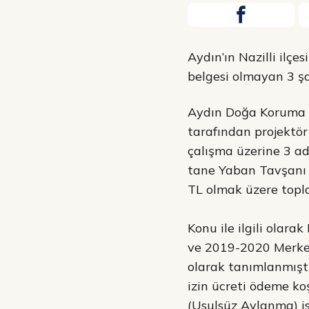
Aydın’ın Nazilli ilç
belgesi olmayan 3 ş
Aydın Doğa Koruma ve
tarafından projektör 
çalışma üzerine 3 ad
tane Yaban Tavşanı 
TL olmak üzere topl
Konu ile ilgili olar
ve 2019-2020 Merkez 
olarak tanımlanmıştı
izin ücreti ödeme koş
(Usulsüz Avlanma) i