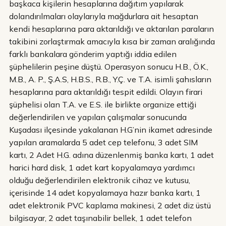
başkaca kişilerin hesaplarına dağıtım yapılarak
dolandırılmaları olaylarıyla mağdurlara ait hesaptan
kendi hesaplarına para aktarıldığı ve aktarılan paraların
takibini zorlaştırmak amacıyla kısa bir zaman aralığında
farklı bankalara gönderim yaptığı iddia edilen
şüphelilerin peşine düştü. Operasyon sonucu H.B., Ö.K.,
M.B., A. P., Ş.A.S, H.B.S., R.B., Y.Ç. ve T.A. isimli şahısların
hesaplarına para aktarıldığı tespit edildi. Olayın firari
şüphelisi olan T.A. ve E.S. ile birlikte organize ettiği
değerlendirilen ve yapılan çalışmalar sonucunda
Kuşadası ilçesinde yakalanan H.G’nin ikamet adresinde
yapılan aramalarda 5 adet cep telefonu, 3 adet SIM
kartı, 2 Adet H.G. adına düzenlenmiş banka kartı, 1 adet
harici hard disk, 1 adet kart kopyalamaya yardımcı
olduğu değerlendirilen elektronik cihaz ve kutusu,
içerisinde 14 adet kopyalamaya hazır banka kartı, 1
adet elektronik PVC kaplama makinesi, 2 adet diz üstü
bilgisayar, 2 adet taşınabilir bellek, 1 adet telefon