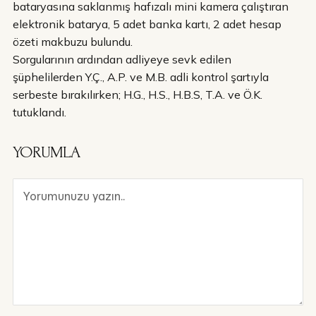
bataryasına saklanmış hafızalı mini kamera çalıştıran
elektronik batarya, 5 adet banka kartı, 2 adet hesap
özeti makbuzu bulundu.
Sorgularının ardından adliyeye sevk edilen
şüphelilerden Y.Ç., A.P. ve M.B. adli kontrol şartıyla
serbeste bırakılırken; H.G., H.S., H.B.S, T.A. ve Ö.K.
tutuklandı.
YORUMLA